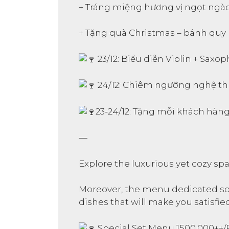
+ Tráng miệng hương vị ngọt ngà
+ Tặng quà Christmas – bánh q
23/12: Biểu diễn Violin + Saxop
24/12: Chiêm ngưỡng nghệ thuậ
23-24/12: Tặng mỗi khách hàng
—
Explore the luxurious yet cozy s
Moreover, the menu dedicated sole
dishes that will make you satisfie
Special Set Menu 1500,000++/