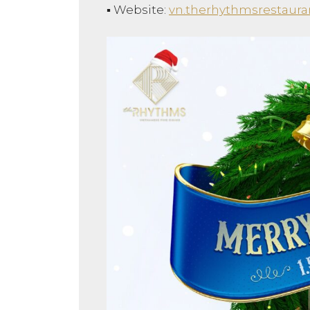
▪︎ Website:
vn.therhythmsrestaur