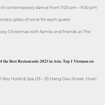
 of contemporary dance from 7:00 pm – 9:00 pm
tary glass of wine for each guest
cozy Christmas with family and friends at The
 𝐭𝐡𝐞 𝐁𝐞𝐬𝐭 𝐑𝐞𝐬𝐭𝐚𝐮𝐫𝐚𝐧𝐭𝐬 𝟐𝟎𝟐𝟑 𝐢𝐧 𝐀𝐬𝐢𝐚, 𝐓𝐨𝐩 𝟏 𝐕𝐢𝐞𝐭𝐧𝐚𝐦 𝐨𝐧
del Rey Hotel & Spa (33 – 35 Hang Dau Street, Hoan