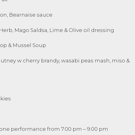
con, Bearnaise sauce
Herb, Mago Saldsa, Lime & Olive oil dressing
lop & Mussel Soup
chutney w cherry brandy, wasabi peas mash, miso &
kies
hone performance from 7:00 pm – 9:00 pm