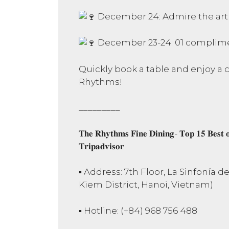
December 24: Admire the art
December 23-24: 01 complimen
Quickly book a table and enjoy a 
Rhythms!
_________
𝐓𝐡𝐞 𝐑𝐡𝐲𝐭𝐡𝐦𝐬 𝐅𝐢𝐧𝐞 𝐃𝐢𝐧𝐢𝐧𝐠- 𝐓𝐨𝐩 𝟏𝟓 𝐁𝐞𝐬𝐭 𝐨
𝐓𝐫𝐢𝐩𝐚𝐝𝐯𝐢𝐬𝐨𝐫
▪︎ Address: 7th Floor, La Sinfonía 
Kiem District, Hanoi, Vietnam)
▪︎ Hotline: (+84) 968 756 488