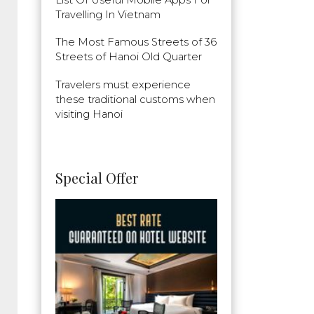
Travelling In Vietnam
The Most Famous Streets of 36
Streets of Hanoi Old Quarter
Travelers must experience
these traditional customs when
visiting Hanoi
Special Offer