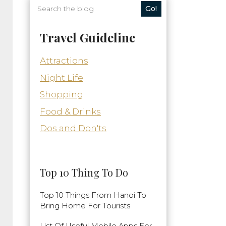
Go!
Travel Guideline
Attractions
Night Life
Shopping
Food & Drinks
Dos and Don'ts
Top 10 Thing To Do
Top 10 Things From Hanoi To
Bring Home For Tourists
List Of Useful Mobile Apps For