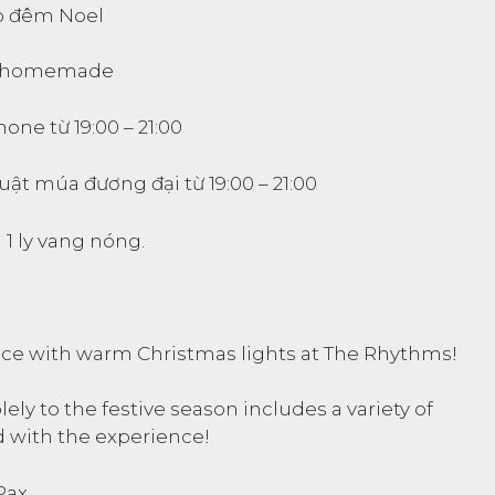
o đêm Noel
uy homemade
hone từ 19:00 – 21:00
t múa đương đại từ 19:00 – 21:00
 1 ly vang nóng.
pace with warm Christmas lights at The Rhythms!
ly to the festive season includes a variety of
d with the experience!
Pax