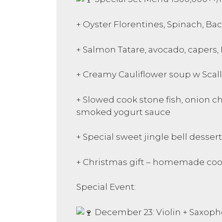
+ Oyster Florentines, Spinach, Ba
+ Salmon Tatare, avocado, capers, 
+ Creamy Cauliflower soup w Scal
+ Slowed cook stone fish, onion 
smoked yogurt sauce
+ Special sweet jingle bell dessert
+ Christmas gift – homemade coo
Special Event:
December 23: Violin + Saxop