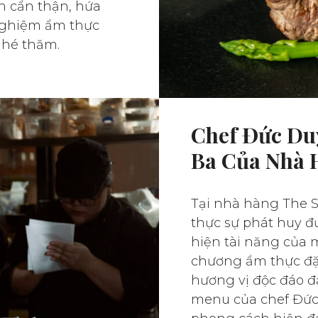
n cẩn thận, hứa
nghiệm ẩm thực
ghé thăm.
Chef Đức Duy
Ba Của Nhà
Tại nhà hàng The 
thực sự phát huy đ
hiện tài năng của 
chương ẩm thực đ
hương vị độc đáo đ
menu của chef Đức