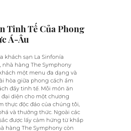
n Tinh Tế Của Phong
ực Á-Âu
a khách sạn La Sinfonía
pa, nhà hàng The Symphony
khách một menu đa dạng và
hài hòa giữa phong cách ẩm
ách đầy tinh tế. Mỗi món ăn
 đại diện cho một chương
m thực độc đáo của chúng tôi,
há và thưởng thức. Ngoài các
sắc được lấy cảm hứng từ khắp
 nhà hàng The Symphony còn