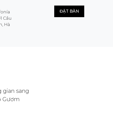
ĐẶT BÀN
fonía
01 Cầu
m, Hà
g gian sang
Hồ Gươm