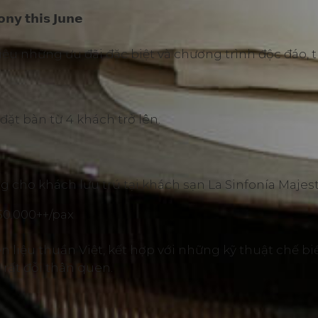
𝗻𝘆 𝘁𝗵𝗶𝘀 𝗝𝘂𝗻𝗲
u những ưu đãi đặc biệt và chương trình độc đáo, 
đặt bàn từ 4 khách trở lên.
 cho khách lưu trú tại khách sạn La Sinfonía Majest
0.000++/pax
liệu thuần Việt, kết hợp với những kỹ thuật chế biế
ất đỗi thân quen.