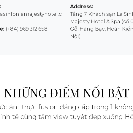
:
Address:
sinfoniamajestyhotel.c
Tầng 7, Khách sạn La Sin
Majesty Hotel & Spa (số 
e:
(+84) 969 312 658
Gỗ, Hàng Bạc, Hoàn Kiế
Nội)
NHỮNG ĐIỂM NỔI BẬT
c ẩm thực fusion đẳng cấp trong 1 khôn
 tinh tế cùng tầm view tuyệt đẹp xuống 