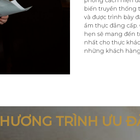
phong cách hiện đại
biến truyền thống 
và được trình bày đ
ẩm thực đẳng cấp.
hẹn sẽ mang đến t
nhất cho thực khác
những khách hàng 
HƯƠNG TRÌNH ƯU Đ