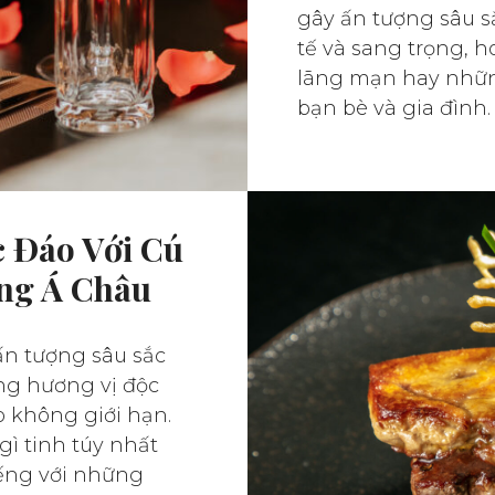
gây ấn tượng sâu sắ
tế và sang trọng, 
lãng mạn hay nhữn
bạn bè và gia đình.
 Đáo Với Cú
ng Á Châu
 ấn tượng sâu sắc
ng hương vị độc
o không giới hạn.
ì tinh túy nhất
ếng với những