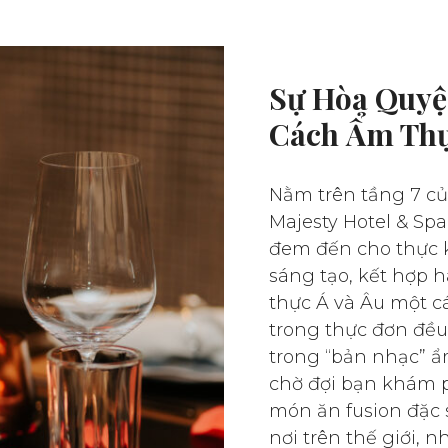
Sự Hòa Quyệ
Cách Ẩm Th
Nằm trên tầng 7 củ
Majesty Hotel & S
đem đến cho thực 
sáng tạo, kết hợp 
thực Á và Âu một c
trong thực đơn đều
trong “bản nhạc” ẩ
chờ đợi bạn khám p
món ăn fusion đặc 
nơi trên thế giới,