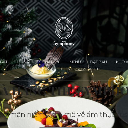
 BẬT
ƯU ĐÃI
SIGNATURE
MENU
ĐẶT BÀN
KHO 
SWITCH TO ENGLISH WEBSITE
À HÀNG THE SYMPH
ỏa mãn niềm đam mê về ẩm thực fus