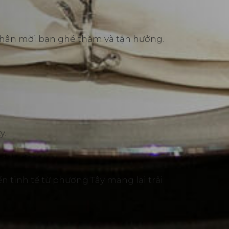
thân mời bạn ghé thăm và tận hưởng.
y.
n tinh tế từ phương Tây mang lại trải