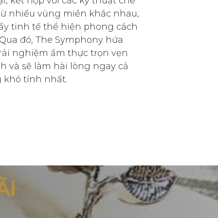
, kết hợp với các kỹ thuật chế
từ nhiều vùng miền khác nhau,
ầy tinh tế thể hiện phong cách
 Qua đó, The Symphony hứa
rải nghiệm ẩm thực trọn vẹn
h và sẽ làm hài lòng ngay cả
khó tính nhất.
ÃI