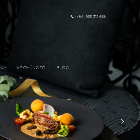
(+84) 969 312 658
ẢNH
VỀ CHÚNG TÔI
BLOG
ONY
ion