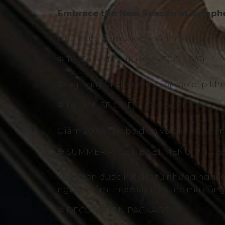
𝗘𝗺𝗯𝗿𝗮𝗰𝗲 𝘁𝗵𝗲 𝗡𝗲𝘄 𝗦𝗲𝗮𝘀𝗼𝗻 𝗮𝘁 𝗦𝘆𝗺𝗽𝗵𝗼
Nhà hàng Symphony hân hạnh giới thiệ
❊ Tết Thiếu Nhi (từ ngày 30/5 – 8/6)
Tặng ngay 01 chai vang sủi cao cấp khi 
❊ IN-HOUSE GUEST: Discount 20%
Giảm 20% toàn bộ dịch vụ của nhà hàng
❊ SUMMER PALETTE SET MENU: VND 65
Thực đơn được kết dệt từ những nguyên 
nghiệm ẩm thực đầy mới mẻ mà cũng r
❊ DECORATION PACKAGE