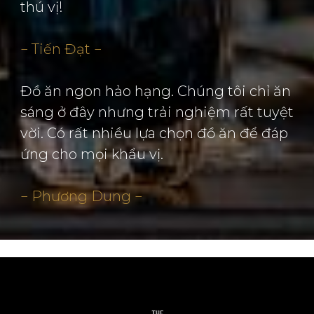
thú vị!
− Tiến Đạt −
Đồ ăn ngon hảo hạng. Chúng tôi chỉ ăn
sáng ở đây nhưng trải nghiệm rất tuyệt
vời. Có rất nhiều lựa chọn đồ ăn để đáp
ứng cho mọi khẩu vị.
− Phương Dung −