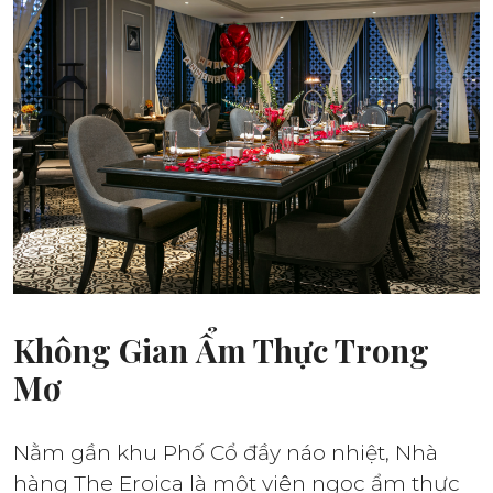
Không Gian Ẩm Thực Trong
Mơ
Nằm gần khu Phố Cổ đầy náo nhiệt, Nhà
hàng The Eroica là một viên ngọc ẩm thực