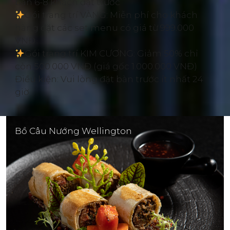
bàn 6-8 khách đặt trước
Gói trang trí VÀNG: Miễn phí cho khách
hàng đặt các set menu có giá từ 999.000
VNĐ
Gói trang trí KIM CƯƠNG: Giảm 50% chỉ
còn 500.000 VNĐ (giá gốc 1.000.000 VNĐ)
Điều kiện: Vui lòng đặt bàn trước ít nhất 24
giờ
Bồ Câu Nướng Wellington