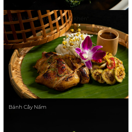
Đùi Gà Nướng & Sốt “Mắc Khén“
Bánh Cây Nấm