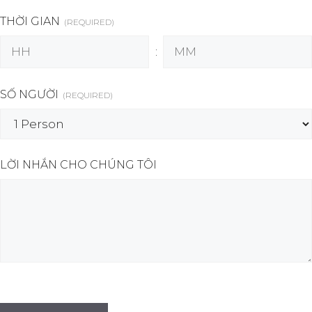
THỜI GIAN
(REQUIRED)
:
H
M
o
i
SỐ NGƯỜI
(REQUIRED)
u
n
r
u
s
t
e
LỜI NHẮN CHO CHÚNG TÔI
s