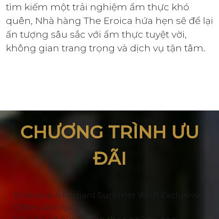
tìm kiếm một trải nghiệm ẩm thực khó
quên, Nhà hàng The Eroica hứa hẹn sẽ để lại
ấn tượng sâu sắc với ẩm thực tuyệt vời,
không gian trang trọng và dịch vụ tận tâm.
CHƯƠNG TRÌNH ƯU
ĐÃI
Embrace A Radiant Summer With Exclusive
Offers At Eroica