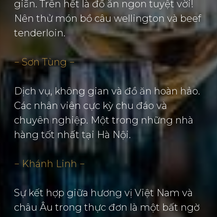
giãn. Trên hết là đồ ăn ngon tuyệt vời!
Nên thử món bồ câu wellington và beef
tenderloin.
− Sơn Tùng −
Dịch vụ, không gian và đồ ăn hoàn hảo.
Các nhân viên cực kỳ chu đáo và
chuyên nghiệp. Một trong những nhà
hàng tốt nhất tại Hà Nội.
− Khánh Linh −
Sự kết hợp giữa hương vị Việt Nam và
châu Âu trong thực đơn là một bất ngờ