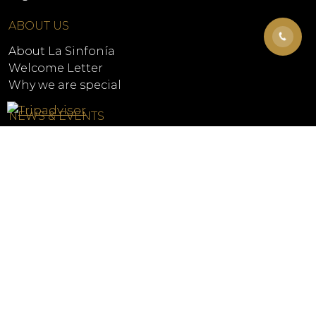
ABOUT US
About La Sinfonía
Welcome Letter
Why we are special
NEWS & EVENTS
Home
Contact