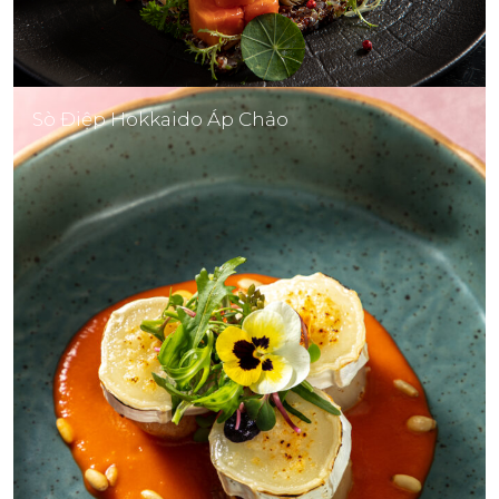
Sò Điệp Hokkaido Áp Chảo