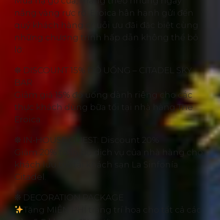
Mùa hạ gõ cửa, mang theo những ngày
nắng vàng rực rỡ. Eroica hân hạnh gửi đến
quý khách hàng chuỗi ưu đãi đặc biệt cùng
những chương trình hấp dẫn không thể bỏ
lỡ:
❊ DISCOUNT 15% ĐỒ UỐNG – CITADEL SKY
BAR
Giảm giá 15% đồ uống dành riêng cho các
thực khách dùng bữa tối tại nhà hàng The
Eroica
❊ IN-HOUSE GUEST: Discount 20%
Giảm 20% toàn bộ dịch vụ của nhà hàng cho
khách lưu trú tại khách sạn La Sinfonía
Citadel.
❊ DECORATION PACKAGE
Tặng MIỄN PHÍ trang trí hoa cho tất cả các