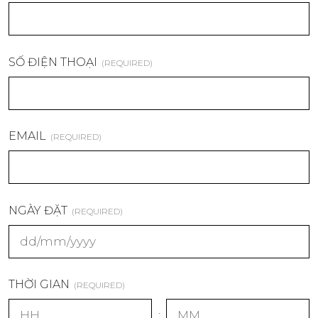
SỐ ĐIỆN THOẠI
(REQUIRED)
EMAIL
(REQUIRED)
NGÀY ĐẶT
(REQUIRED)
s
THỜI GIAN
l
(REQUIRED)
a
: