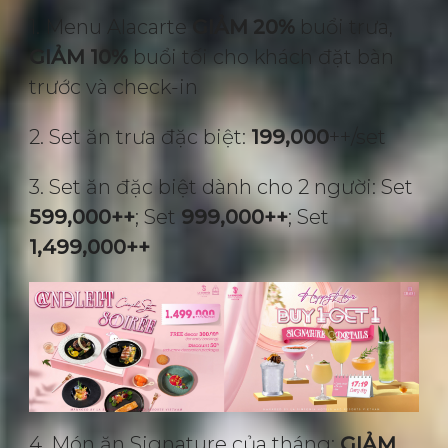
1. Menu Alacarte
GIẢM 20%
buổi trưa,
GIẢM 10%
buổi tối cho khách đặt bàn
trước và check-in
2. Set ăn trưa đặc biệt:
199,000
++/set
3. Set ăn đặc biệt dành cho 2 người: Set
599,000++
; Set
999,000++
; Set
1,499,000++
4. Món ăn Signature của tháng:
GIẢM