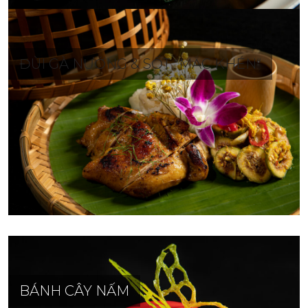
ĐÙI GÀ NƯỚNG & SỐT “MẮC KHÉN“
BÁNH CÂY NẤM