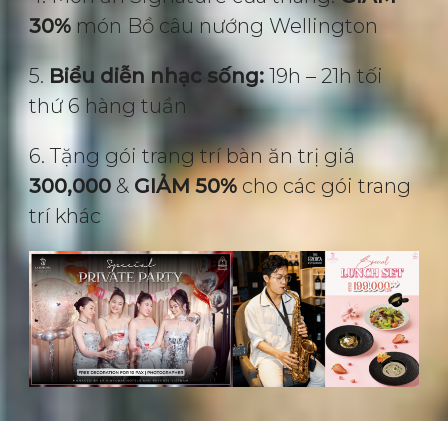
30%
món Bồ câu nướng Wellington
5.
Biểu diễn nhạc sống:
19h – 21h tối
thứ 6 hàng tuần
6. Tặng gói trang trí bàn ăn trị giá
300,000
&
GIẢM 50%
cho các gói trang
trí khác